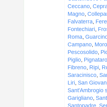
Ceccano
,
Cepr
Magno
,
Collepa
Falvaterra
,
Fere
Fontechiari
,
Fro
Roma
,
Guarcin
Campano
,
Moro
Pescosolido
,
Pi
Piglio
,
Pignatar
Fibreno
,
Ripi
,
R
Saracinisco
,
Sa
Liri
,
San Giovann
Sant'Ambrogio s
Garigliano
,
Sant
Santopadre
,
Se