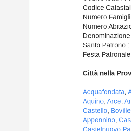
Codice Catastal
Numero Famiglie
Numero Abitazio
Denominazione A
Santo Patrono :
Festa Patronale
Città nella Pro
Acquafondata
,
Aquino
,
Arce
,
A
Castello
,
Bovill
Appennino
,
Casa
Castelnuovo Pa