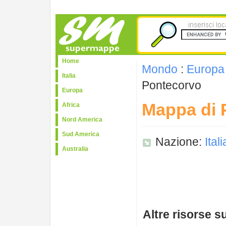
Home
Mondo
:
Europa
Italia
Pontecorvo
Europa
Mappa di 
Africa
Nord America
Sud America
Nazione:
Itali
Australia
Altre risorse 