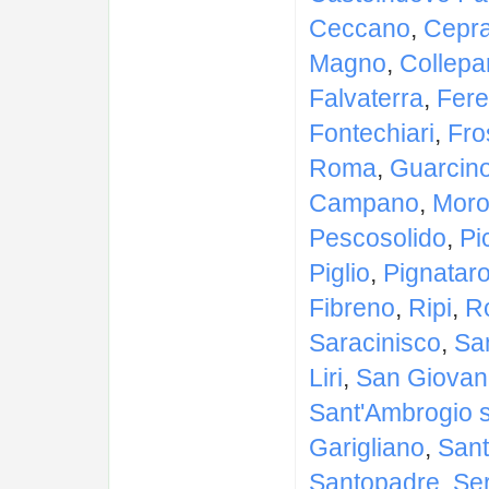
Ceccano
,
Cepr
Magno
,
Collepa
Falvaterra
,
Fere
Fontechiari
,
Fro
Roma
,
Guarcin
Campano
,
Moro
Pescosolido
,
Pi
Piglio
,
Pignatar
Fibreno
,
Ripi
,
R
Saracinisco
,
Sa
Liri
,
San Giovann
Sant'Ambrogio s
Garigliano
,
Sant
Santopadre
,
Se