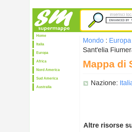
Home
Mondo
:
Europa
Italia
Sant'elia Fiume
Europa
Mappa di 
Africa
Nord America
Sud America
Nazione:
Itali
Australia
Altre risorse s