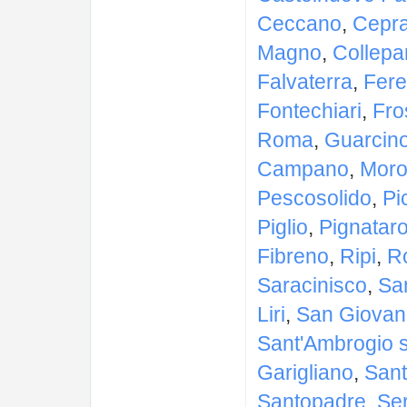
Ceccano
,
Cepr
Magno
,
Collepa
Falvaterra
,
Fere
Fontechiari
,
Fro
Roma
,
Guarcin
Campano
,
Moro
Pescosolido
,
Pi
Piglio
,
Pignatar
Fibreno
,
Ripi
,
R
Saracinisco
,
Sa
Liri
,
San Giovann
Sant'Ambrogio s
Garigliano
,
Sant
Santopadre
,
Se