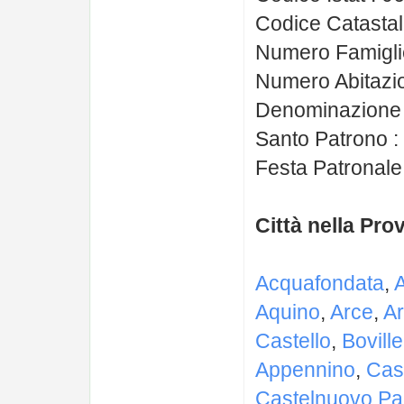
Codice Catastal
Numero Famiglie
Numero Abitazio
Denominazione Ab
Santo Patrono : 
Festa Patronale 
Città nella Pro
Acquafondata
,
Aquino
,
Arce
,
A
Castello
,
Bovill
Appennino
,
Casa
Castelnuovo Pa