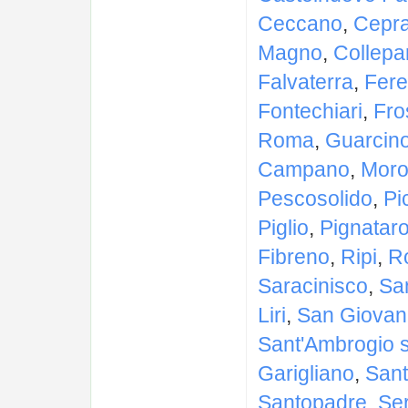
Ceccano
,
Cepr
Magno
,
Collepa
Falvaterra
,
Fere
Fontechiari
,
Fro
Roma
,
Guarcin
Campano
,
Moro
Pescosolido
,
Pi
Piglio
,
Pignatar
Fibreno
,
Ripi
,
R
Saracinisco
,
Sa
Liri
,
San Giovann
Sant'Ambrogio s
Garigliano
,
Sant
Santopadre
,
Se