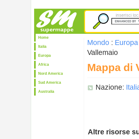
Home
Mondo
:
Europa
Italia
Vallemaio
Europa
Mappa di 
Africa
Nord America
Sud America
Nazione:
Itali
Australia
Altre risorse s