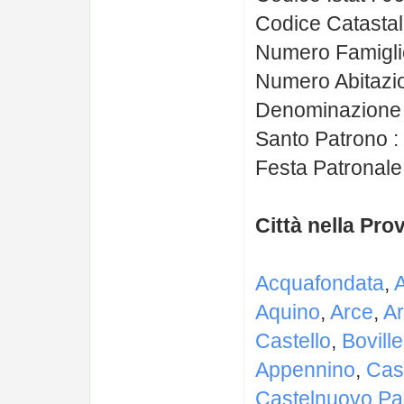
Codice Catastal
Numero Famigli
Numero Abitazio
Denominazione Ab
Santo Patrono 
Festa Patronale 
Città nella Pro
Acquafondata
,
Aquino
,
Arce
,
A
Castello
,
Bovill
Appennino
,
Casa
Castelnuovo Pa